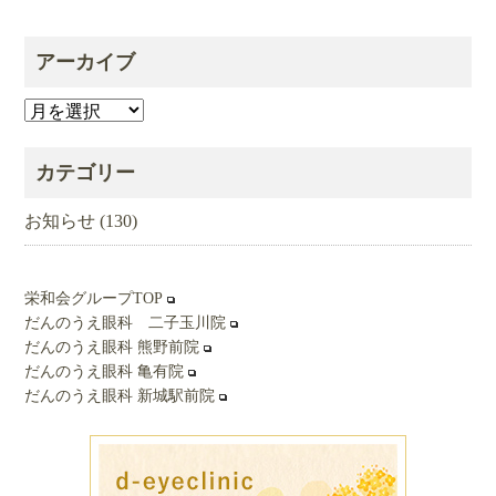
アーカイブ
ア
ー
カ
カテゴリー
イ
ブ
お知らせ
(130)
栄和会グループTOP
だんのうえ眼科 二子玉川院
だんのうえ眼科 熊野前院
だんのうえ眼科 亀有院
だんのうえ眼科 新城駅前院