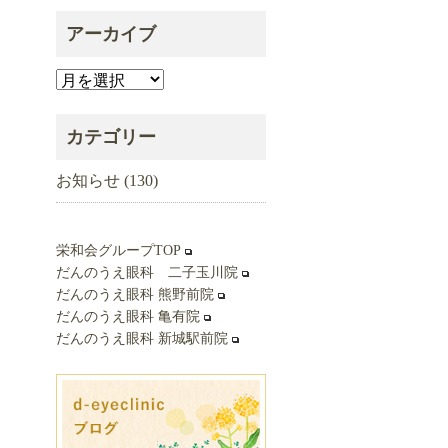
アーカイブ
ア
ー
カ
カテゴリー
イ
お知らせ
(130)
ブ
栄和会グループTOP
だんのうえ眼科 二子玉川院
だんのうえ眼科 熊野前院
だんのうえ眼科 亀有院
だんのうえ眼科 新城駅前院