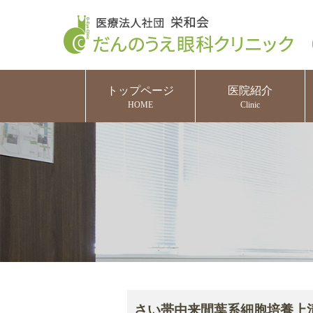
トップページ
医院紹介
HOME
Clinic
さい帯由来間葉系細胞培養上