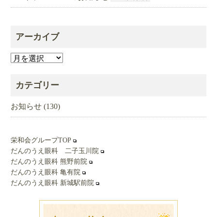
アーカイブ
ア
ー
カ
カテゴリー
イ
ブ
お知らせ
(130)
栄和会グループTOP
だんのうえ眼科 二子玉川院
だんのうえ眼科 熊野前院
だんのうえ眼科 亀有院
だんのうえ眼科 新城駅前院