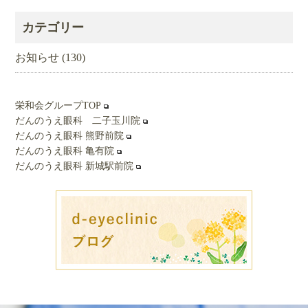
ー
カ
カテゴリー
イ
ブ
お知らせ
(130)
栄和会グループTOP
だんのうえ眼科 二子玉川院
だんのうえ眼科 熊野前院
だんのうえ眼科 亀有院
だんのうえ眼科 新城駅前院