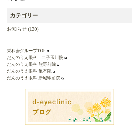
ー
カ
カテゴリー
イ
ブ
お知らせ
(130)
栄和会グループTOP
だんのうえ眼科 二子玉川院
だんのうえ眼科 熊野前院
だんのうえ眼科 亀有院
だんのうえ眼科 新城駅前院